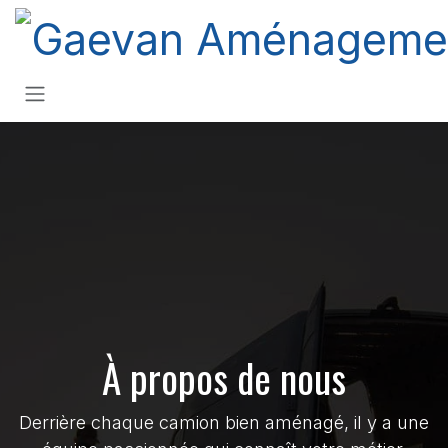
Se rendre au contenu
À propos de nous
Derrière chaque camion bien aménagé, il y a une