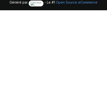
Généré par
- Le #1
Open Source eCommerce